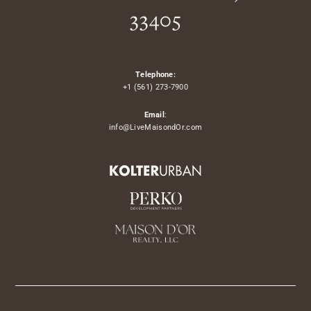
33405
Telephone:
+1 (561) 273-7900
Email
:
info@LiveMaisondOr.com